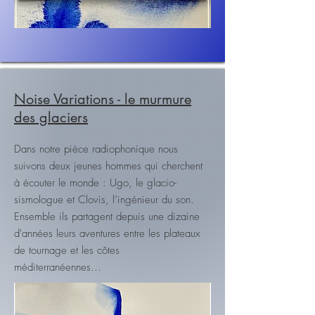
Noise Variations - le murmure
des glaciers
Dans notre pièce radiophonique nous
suivons deux jeunes hommes qui cherchent
à écouter le monde : Ugo, le glacio-
sismologue et Clovis, l’ingénieur du son.
Ensemble ils partagent depuis une dizaine
d'années leurs aventures entre les plateaux
de tournage et les côtes
méditerranéennes...